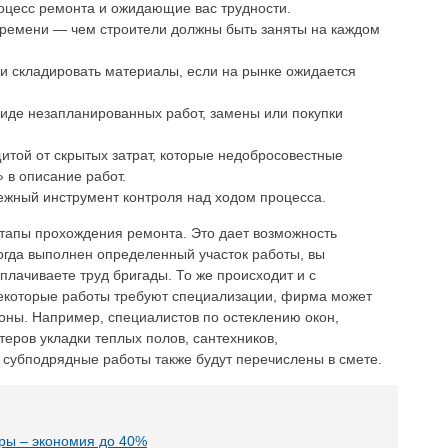
оцесс ремонта и ожидающие вас трудности.
времени — чем строители должны быть заняты на каждом
и складировать материалы, если на рынке ожидается
иде незапланированных работ, замены или покупки
итой от скрытых затрат, которые недобросовестные
 в описание работ.
ежный инструмент контроля над ходом процесса.
этапы прохождения ремонта. Это дает возможность
огда выполнен определенный участок работы, вы
плачиваете труд бригады. То же происходит и с
некоторые работы требуют специализации, фирма может
роны. Например, специалистов по остеклению окон,
теров укладки теплых полов, сантехников,
е субподрядные работы также будут перечислены в смете.
иры – экономия до 40%