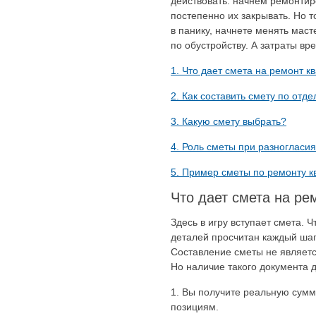
действовать: начнем ремонтир
постепенно их закрывать. Но 
в панику, начнете менять мас
по обустройству. А затраты вр
1. Что дает смета на ремонт к
2. Как составить смету по отде
3. Какую смету выбрать?
4. Роль сметы при разногласия
5. Пример сметы по ремонту к
Что дает смета на ре
Здесь в игру вступает смета. 
деталей просчитан каждый шаг
Составление сметы не являет
Но наличие такого документа 
Вы получите реальную сумму
позициям.