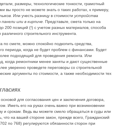
 детали, размеры, технологические тонкости, грамотный
и вы просто не можете знать о таких работах, к примеру,
тыков.
Или учесть разницу в стоимости
устройства
 панели или в кирпиче
. Представьте, смета только на
о 200 позиций (!) с учетом разных материалов, способа
 различного строительного инструмента.
 по смете, можно спокойно подкопить средства,
го периода, когда не будет проблем с финансами. Будет
иболее подходящий для проведения ремонта. Или
од, когда ремонтники менее заняты и дают существенные
более уверенно проведете переговоры со строительной
веские аргументы по стоимости, а также необходимости тех
гласиях
основой для согласования цен и заключения договора,
м. Иметь его на руках очень важно при возникновении
тву и срокам. Ведь вы можете смело обращаться в суды или
ь, что на вашей стороне закон, прежде всего, Гражданский
 с 702 по 768) регулируются обязанности сторон при