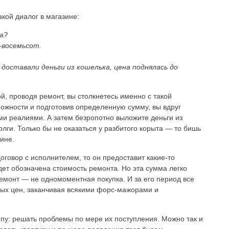
кой диалог в магазине:
а?
-восемьсот.
 доставали деньги из кошелька, цена поднялась до
й, проводя ремонт, вы столкнетесь именно с такой
можности и подготовив определенную сумму, вы вдруг
ми реалиями. А затем безропотно выложите деньги из
олги. Только бы не оказаться у разбитого корыта — то бишь
ине.
оговор с исполнителем, то он предоставит какие-то
дет обозначена стоимость ремонта. Но эта сумма легко
емонт — не одномоментная покупка. И за его период все
ных цен, заканчивая всякими форс-мажорами и
ипу: решать проблемы по мере их поступления. Можно так и