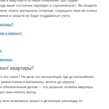
овать квартиру и по мере появления трат будем
тогда ваше состояние перейдет в «хроническое». Вы впадете
теров, искать материалы попроще, сокращать свои же планы
емени и средств не будут поддаваться учету.
вартиры?
лке и ремонту
х
вартиры
монт квартиры?
Что это такое? На деле это калькуляция, где до мельчайших
 ремонтников и материалы, вплоть до шурупа.
ся обязательным делом — это решение хозяина квартиры.
даст вам немало выгод.
 всех возможных затрат и детальную раскладку по