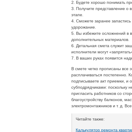
Будете хорошо понимать пр
Получите представление о 
этапе.
Сможете заранее запастись 
удорожание.
Вы избежите осложнений в в
дополнительных материалов.
Детальная смета служит защ
исполнители могут «запрятать»
В ваших руках появится над
В смете четко прописаны все 
расплачиваться постепенно. К
подписываете акт приемки, и о
субподрядчиками: поскольку 
пригласить работников со сто
благоустройству балконов, мас
электромонтажников и т. д. Вс
Читайте также:
Калькулятор ремонта кварт