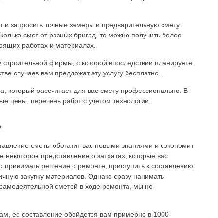
кт и запросить точные замеры и предварительную смету.
колько смет от разных бригад, то можно получить более
оящих работах и материалах.
 у строительной фирмы, с которой впоследствии планируете
тве случаев вам предложат эту услугу бесплатно.
ка, который рассчитает для вас смету профессионально. В
ые цены, перечень работ с учетом технологии,
?
тавление сметы обогатит вас новыми знаниями и сэкономит
те некоторое представление о затратах, которые вас
о принимать решение о ремонте, приступить к составлению
тичную закупку материалов. Однако сразу нанимать
 самодеятельной сметой в ходе ремонта, мы не
ам, ее составление обойдется вам примерно в 1000