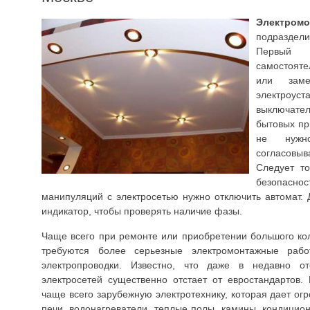
Электром
подраздел
Первый
самостояте
или заме
электроуст
выключате
бытовых пр
не нужн
согласовыв
Следует то
безопасн
манипуляций с электросетью нужно отключить автомат. 
индикатор, чтобы проверять наличие фазы.
Чаще всего при ремонте или приобретении большого кол
требуются более серьезные электромонтажные раб
электропроводки. Известно, что даже в недавно 
электросетей существенно отстает от евростандартов
чаще всего зарубежную электротехнику, которая дает ог
печи, водонагреватели, теплые полы, камины, кондицио