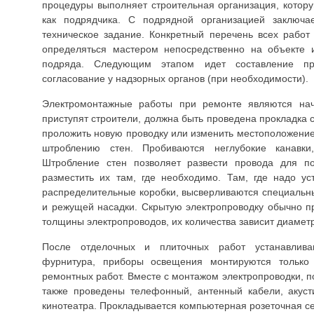
процедуры выполняет строительная организация, котор
как подрядчика. С подрядной организацией заключае
техническое задание. Конкретный перечень всех рабо
определяться мастером непосредственно на объекте 
подряда. Следующим этапом идет составление про
согласование у надзорных органов (при необходимости).
Электромонтажные работы при ремонте являются нач
приступят строители, должна быть проведена прокладка 
проложить новую проводку или изменить местоположение 
штроблению стен. Пробиваются неглубокие канавки
Штробление стен позволяет развести провода для п
разместить их там, где необходимо. Там, где надо уст
распределительные коробки, высверливаются специальн
и режущей насадки. Скрытую электропроводку обычно п
толщины электропроводов, их количества зависит диамет
После отделочных и плиточных работ устанавлива
фурнитура, приборы освещения монтируются тольк
ремонтных работ. Вместе с монтажом электропроводки, п
также проведены телефонный, антенный кабели, акуст
кинотеатра. Прокладывается компьютерная розеточная се