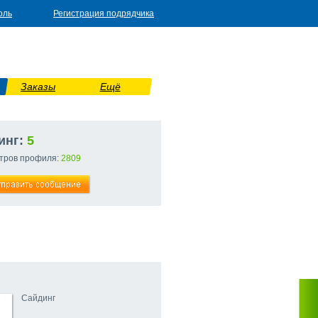
оль
Регистрация подрядчика
Заказы
Ещё
инг:
5
тров профиля:
2809
Сайдинг