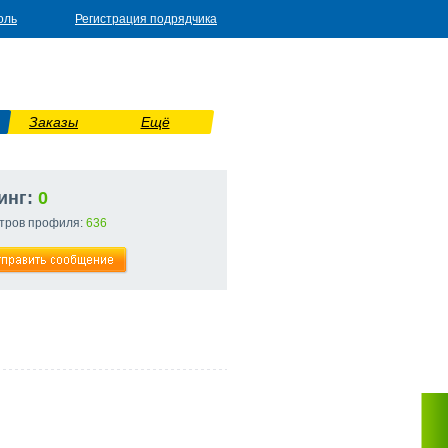
оль
Регистрация подрядчика
Заказы
Ещё
инг:
0
тров профиля:
636