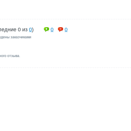
ледние 0 из
0
)
0
0
ждены заказчиками
ного отзыва.