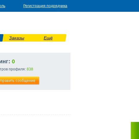
оль
Регистрация подрядчика
Заказы
Ещё
инг:
0
тров профиля:
838