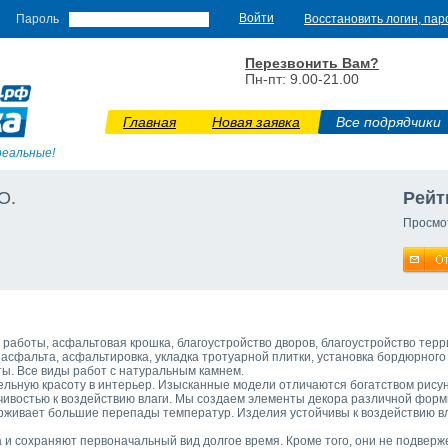
Пароль
Восстановить логин, пар
Перезвонить Вам?
Пн-пт: 9.00-21.00
Главная
Новая заявка
Все подрядчики
реальные!
О.
Рейт
Просмо
работы, асфальтовая крошка, благоустройство дворов, благоустройство тер
а асфальта, асфальтировка, укладка тротуарной плитки, установка бордюрного
ы. Все виды работ с натуральным камнем.
льную красоту в интерьер. Изысканные модели отличаются богатством рисун
йчивостью к воздействию влаги. Мы создаем элементы декора различной форм
живает большие перепады температур. Изделия устойчивы к воздействию вл
а и сохраняют первоначальный вид долгое время. Кроме того, они не подвер