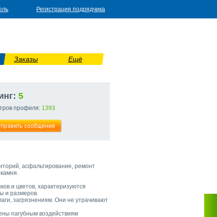
оль
Регистрация подрядчика
Заказы
Ещё
инг:
5
тров профиля:
1393
риторий, асфальтирование, ремонт
 камня.
ков и цветов, характеризуются
ы и размеров.
аги, загрязнениям. Они не утрачивают
жены пагубным воздействиям