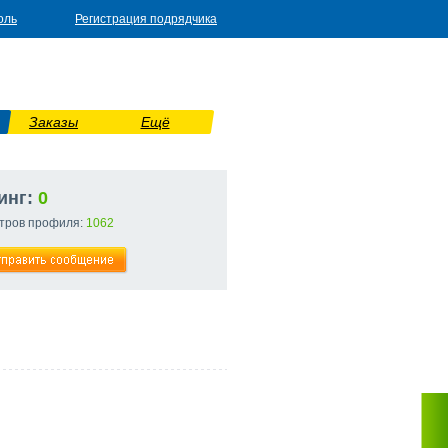
оль
Регистрация подрядчика
Заказы
Ещё
инг:
0
тров профиля:
1062