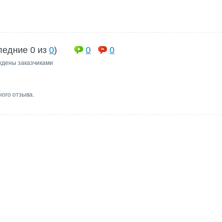
ледние 0 из
0
)
0
0
ждены заказчиками
ного отзыва.