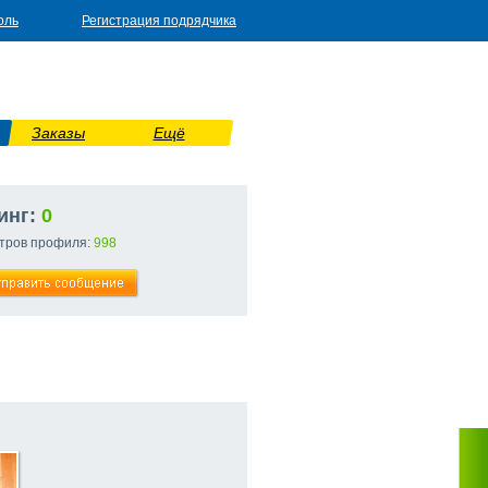
оль
Регистрация подрядчика
Заказы
Ещё
инг:
0
тров профиля:
998