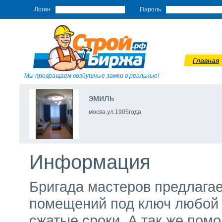
Логин
Пароль
Главная
Мы превращаем воздушные замки в реальные!
эмиль
мосва.ул.1905года
Информация
Бригада мастеров предлагае
помещений под ключ любой 
сжатые сроки. А так же пом