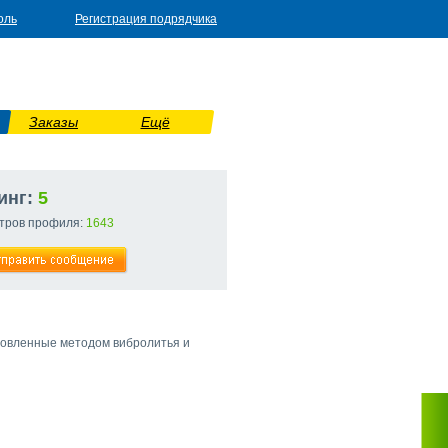
оль
Регистрация подрядчика
Заказы
Ещё
инг:
5
тров профиля:
1643
отовленные методом вибролитья и