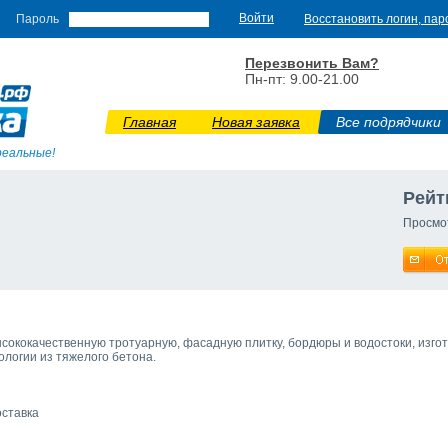
Пароль
Восстановить логин, пар
Перезвонить Вам?
Пн-пт: 9.00-21.00
Главная
Новая заявка
Все подрядчики
реальные!
Рейт
Просмо
ысококачественную тротуарную, фасадную плитку, бордюры и водостоки, изг
логии из тяжелого бетона.
оставка