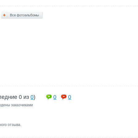
ледние 0 из
0
)
0
0
ждены заказчиками
ного отзыва.