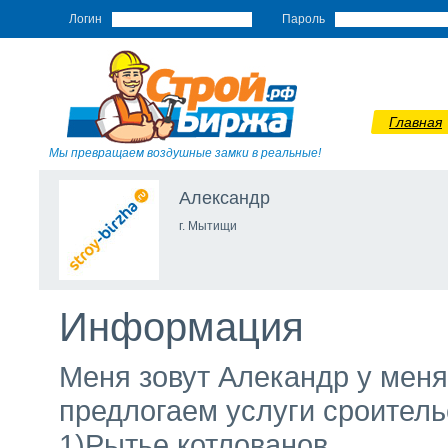
Логин
Пароль
Главная
Мы превращаем воздушные замки в реальные!
Александр
г. Мытищи
Информация
Меня зовут Алекандр у мен
предлогаем услуги сроитель
1)Рытье котлованов.