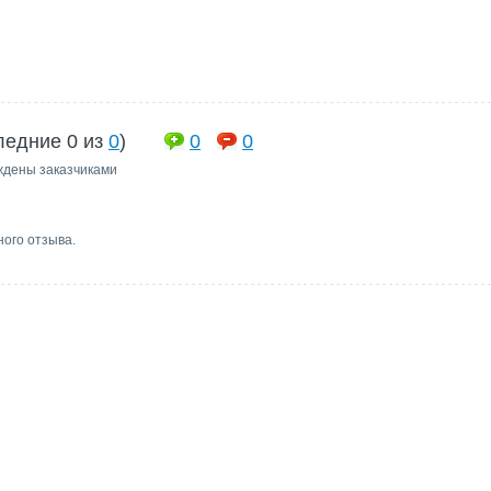
ледние 0 из
0
)
0
0
ждены заказчиками
ного отзыва.