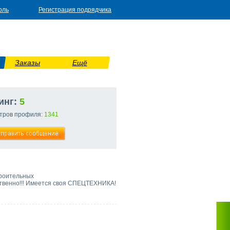
оль
Регистрация подрядчика
Заказы
Ещё
инг:
5
тров профиля:
1341
троительных
ественно!!! Имеется своя СПЕЦТЕХНИКА!