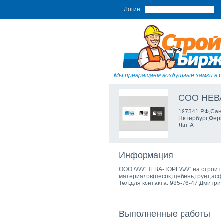
Логин
Мы превращаем воздушные замки в 
ООО НЕВ
197341 РФ,Сан
Петербург,Фер
Лит А
Информация
ООО \\\\\\\"НЕВА-ТОРГ\\\\\\\" на с
материалов(песок,щебень,грунт,асф
Тел.для контакта: 985-76-47 Дмитри
Выполненные работы