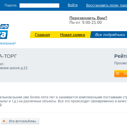
Пароль
Восстановить логин, пар
Перезвонить Вам?
Пн-пт: 9.00-21.00
Главная
Новая заявка
Все подрядчики
реальные!
А-ТОРГ
Рейт
Просмо
кт-
мское шоссе д.22.
троительном рынке уже более пяти лет и занимается комплексными поставками с
альт и т.д.) на различные объекты. Все это происходит своевременно и кач
й