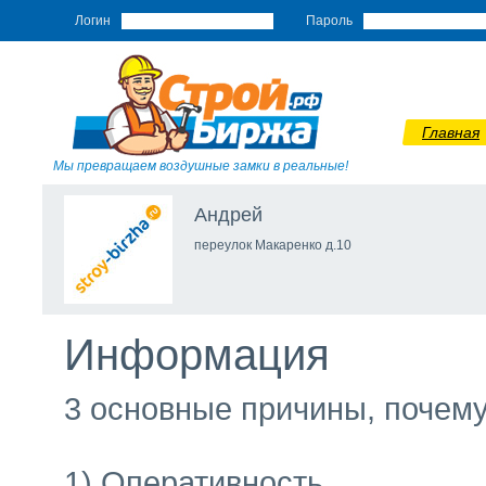
Логин
Пароль
Главная
Мы превращаем воздушные замки в реальные!
Андрей
переулок Макаренко д.10
Информация
3 основные причины, почему
1) Оперативность.