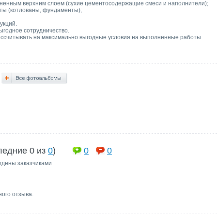
чненным верхним слоем (сухие цементосодержащие смеси и наполнители);
ты (котлованы, фундаменты);
укций.
ыгодное сотрудничество.
ссчитывать на максимально выгодные условия на выполненные работы.
ледние 0 из
0
)
0
0
ждены заказчиками
ного отзыва.