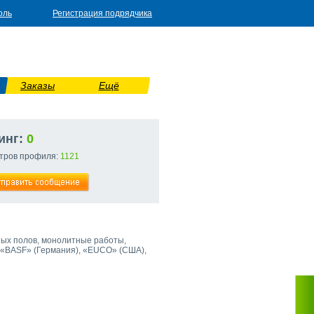
оль
Регистрация подрядчика
Заказы
Ещё
инг:
0
тров профиля:
1121
ых полов, монолитные работы,
 «BASF» (Германия), «EUCO» (США),