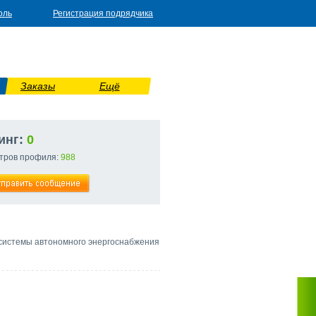
оль
Регистрация подрядчика
Заказы
Ещё
инг:
0
тров профиля:
988
 системы автономного энергоснабжения