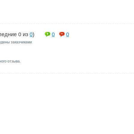
ледние 0 из
0
)
0
0
ждены заказчиками
ного отзыва.