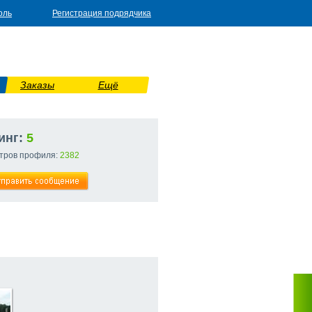
оль
Регистрация подрядчика
Заказы
Ещё
инг:
5
тров профиля:
2382