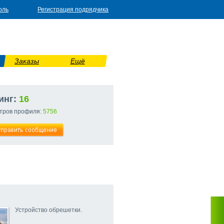
оль
Регистрация подрядчика
Заказы
Ещё
инг:
16
тров профиля:
5756
Устройство обрешетки.