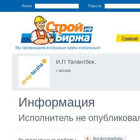
Логин
Пароль
Главная
Мы превращаем воздушные замки в реальные!
И.П Талантбек.
г. москва
Информация
Исполнитель не опубликов