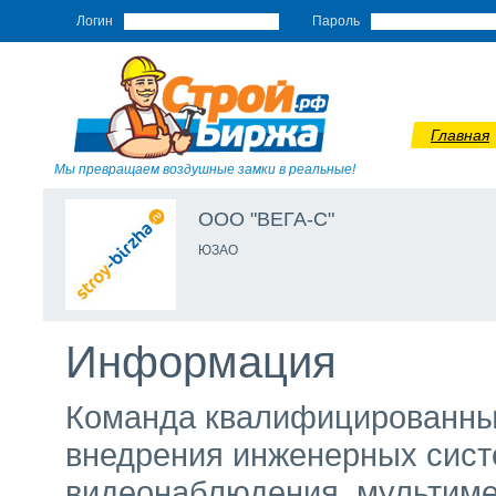
Логин
Пароль
Главная
Мы превращаем воздушные замки в реальные!
ООО "ВЕГА-С"
ЮЗАО
Информация
Команда квалифицированных
внедрения инженерных сис
видеонаблюдения, мультиме