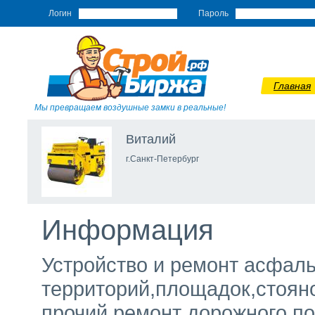
Логин
Пароль
Главная
Мы превращаем воздушные замки в реальные!
Виталий
г.Санкт-Петербург
Информация
Устройство и ремонт асфал
территорий,площадок,стояно
прочий ремонт дорожного по