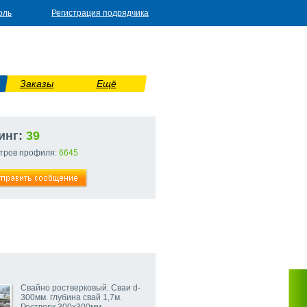
оль
Регистрация подрядчика
Заказы
Ещё
инг:
39
тров профиля:
6645
Свайно ростверковый. Сваи d-
300мм. глубина свай 1,7м.