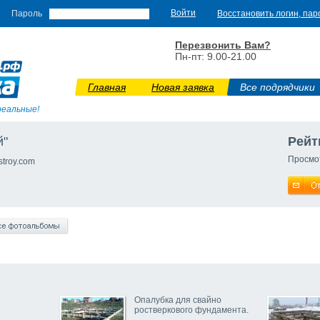
Пароль
Восстановить логин, пар
Перезвонить Вам?
Пн-пт: 9.00-21.00
Главная
Новая заявка
Все подрядчики
реальные!
й"
Рейт
Просмо
stroy.com
Опалубка для свайно
ростверкового фундамента.