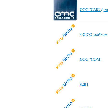
ООО "СМС-Дев
ФСК"СтройКомп
ООО "СОМ"
ЛДП