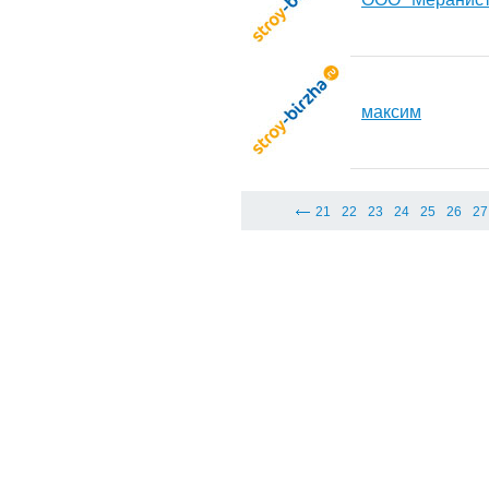
максим
21
22
23
24
25
26
27
© 2008-2026 "СтройБиржа.рф"