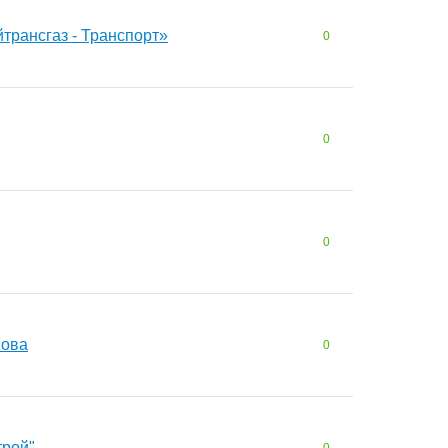
трансгаз - Транспорт»
0
0
0
нова
0
рой"