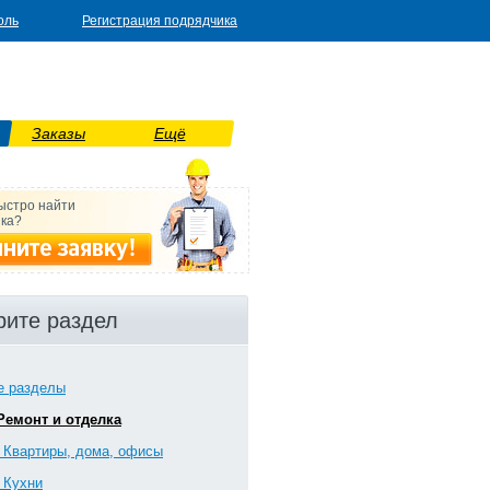
оль
Регистрация подрядчика
Заказы
Ещё
ыстро найти
ка?
ите раздел
е разделы
 Ремонт и отделка
1 Квартиры, дома, офисы
2 Кухни