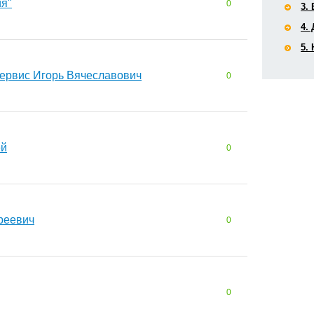
я"
0
3.
4.
5.
рвис Игорь Вячеславович
0
ей
0
реевич
0
0