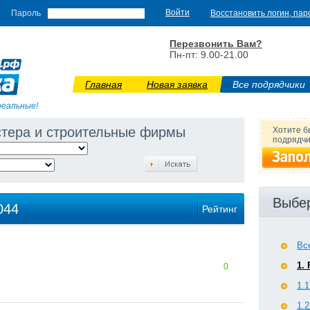
Пароль
Восстановить логин, пар
Перезвонить Вам?
Пн-пт: 9.00-21.00
Главная
Новая заявка
Все подрядчики
реальные!
стера и строительные фирмы
Хотите б
подрядчи
Выбер
044
Рейтинг
Вс
1.
0
1.
1.