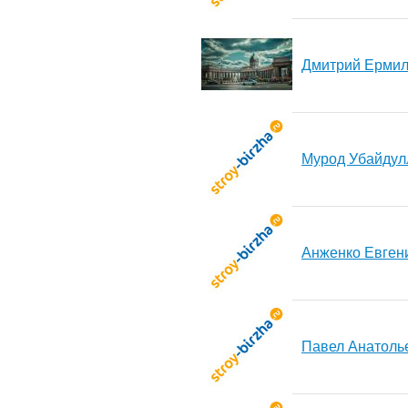
Дмитрий Ерми
Мурод Убайдул
Анженко Евген
Павел Анатоль