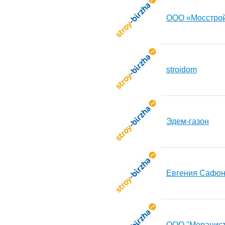
ООО «Мосстрой
stroidom
Эдем-газон
Евгения Сафо
ООО "Меранист