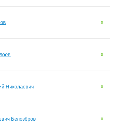
лов
0
лоев
0
ий Николаевич
0
евич Белозёров
0