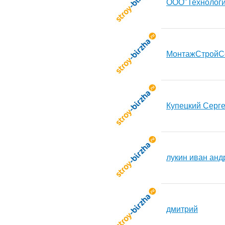
ООО"Технологи
МонтажСтройСе
Купецкий Серг
лукин иван анд
дмитрий