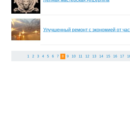
Улучшенный ремонт с экономией от час
1
2
3
4
5
6
7
8
9
10
11
12
13
14
15
16
17
1