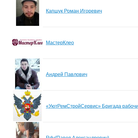
Капшук Роман Игоревич
МастерКлео
Андрей Павлович
«УютРемСтройСервис» Бригада рабочи
Rdv(Павел Александрович)