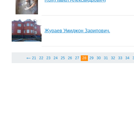
Жураев Умиджон Зарипович.
21
22
23
24
25
26
27
28
29
30
31
32
33
34