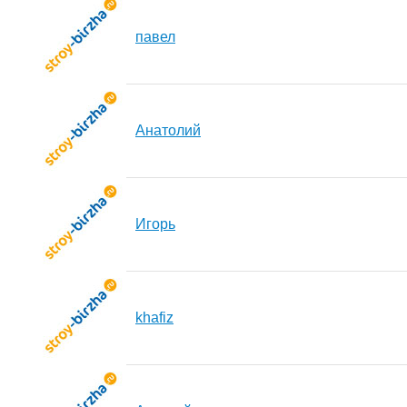
павел
Анатолий
Игорь
khafiz