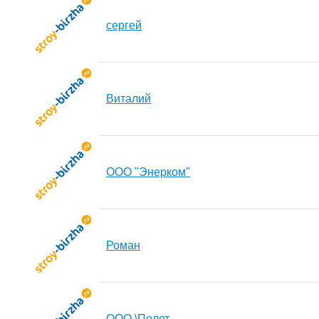
сергей
Виталий
ООО "Энерком"
Роман
ООО \Полет