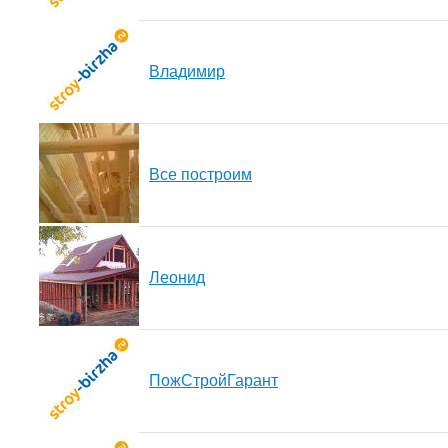
Владимир
Все построим
Леонид
ПожСтройГарант