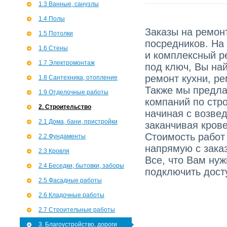
1.3 Ванные, санузлы
1.4 Полы
Заказы на ремонт
1.5 Потолки
посредников. На
1.6 Стены
и комплексный р
1.7 Э­лектромонтаж
под ключ, Вы най
ремонт кухни, ре
1.8 Сантехника, отопление
Также мы предла
1.9 Отделочные работы
компаний по стро
2. Строительство
начиная с возве
2.1 Дома, бани, пристройки
заканчивая кров
Стоимость работ
2.2 Фундаменты
напрямую с зака
2.3 Кровля
Все, что Вам ну
2.4 Беседки, бытовки, заборы
подключить досту
2.5 Фасадные работы
2.6 Кладочные работы
2.7 Строительные работы
3. Благоустройство, дороги