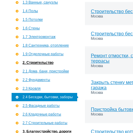
1.3 Ванные, санузлы
1.4 Полы
Строительство бес
Москва
1.5 Потолки
1.6 Стены
Строительство бесе
1.7 Э­лектромонтаж
Москва
1.8 Сантехника, отопление
1.9 Отделочные работы
Ремонт отмостки, 
террасы
2. Строительство
Москва
2.1 Дома, бани, пристройки
2.2 Фундаменты
Закрыть стенку ме
гаража
2.3 Кровля
Москва
2.4 Беседки, бытовки, заборы
2.5 Фасадные работы
Пристройка бытов
2.6 Кладочные работы
Москва
2.7 Строительные работы
Строительство кот
3. Благоустройство, дороги