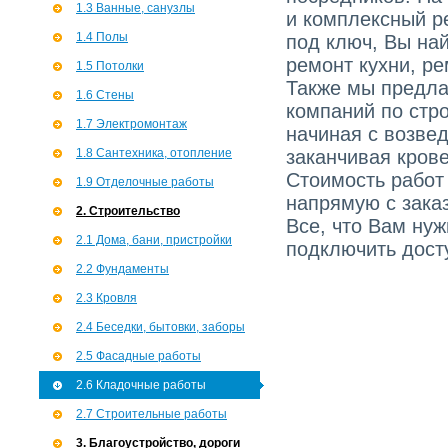
1.3 Ванные, санузлы
и комплексный р
1.4 Полы
под ключ, Вы най
ремонт кухни, ре
1.5 Потолки
Также мы предла
1.6 Стены
компаний по стро
1.7 Э­лектромонтаж
начиная с возве
1.8 Сантехника, отопление
заканчивая кров
Стоимость работ
1.9 Отделочные работы
напрямую с зака
2. Строительство
Все, что Вам ну
2.1 Дома, бани, пристройки
подключить досту
2.2 Фундаменты
2.3 Кровля
2.4 Беседки, бытовки, заборы
2.5 Фасадные работы
2.6 Кладочные работы
2.7 Строительные работы
3. Благоустройство, дороги