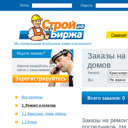
Логин
Пароль
Главная
Мы превращаем воздушные замки в реальные!
Ищете заказы?
Заказы на
домов
Зарегистрируйтесь для
связи с заказчиками!
Регион:
Вы:
Все разделы
Всего заказов: 0
1. Ремонт и отделка
1.1 Квартиры, дома, офисы
Заказы на ремонт
1.2 Кухни
посредников. На