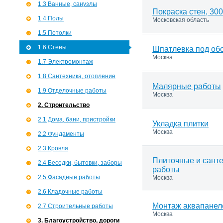
1.3 Ванные, санузлы
Покраска стен, 30
1.4 Полы
Московская область
1.5 Потолки
1.6 Стены
Шпатлевка под обо
Москва
1.7 Э­лектромонтаж
1.8 Сантехника, отопление
Малярные работы
1.9 Отделочные работы
Москва
2. Строительство
2.1 Дома, бани, пристройки
Укладка плитки
Москва
2.2 Фундаменты
2.3 Кровля
Плиточные и сант
2.4 Беседки, бытовки, заборы
работы
2.5 Фасадные работы
Москва
2.6 Кладочные работы
Монтаж аквапанел
2.7 Строительные работы
Москва
3. Благоустройство, дороги