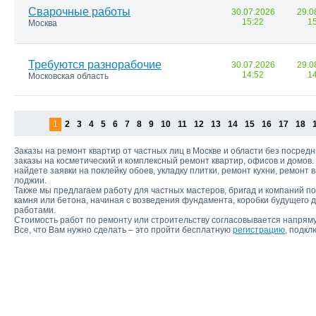
Сварочные работы
30.07.2026
29.0
15:22
1
Москва
Требуются разнорабочие
30.07.2026
29.0
14:52
1
Московская область
1
2
3
4
5
6
7
8
9
10
11
12
13
14
15
16
17
18
Заказы на ремонт квартир от частных лиц в Москве и области без посре
заказы на косметический и комплексный ремонт квартир, офисов и домов. 
найдете заявки на поклейку обоев, укладку плитки, ремонт кухни, ремонт 
лоджии.
Также мы предлагаем работу для частных мастеров, бригад и компаний по
камня или бетона, начиная с возведения фундамента, коробки будущего 
работами.
Стоимость работ по ремонту или строительству согласовывается напряму
Все, что Вам нужно сделать – это пройти бесплатную
регистрацию
, подкл