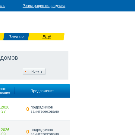
оль
Регистрация подрядчика
Заказы
Ещё
 домов
рок
Предложения
нчания
9.2026
подрядчиков
0
6:37
заинтересовано
9.2026
подрядчиков
0
6:09
заинтересовано