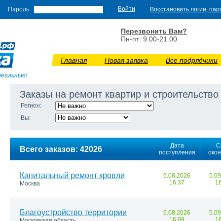
Пароль
Восстановить логин, пар
Перезвонить Вам?
Пн-пт: 9.00-21.00
Главная
Новая заявка
Все подрядчики
реальные!
Заказы на ремонт квартир и строительство
Регион:
Вы:
Дата
С
Всего заказов: 42026
поступления
око
Капитальный ремонт кровли
6.08.2026
5.0
16:37
1
Москва
Благоустройство территории
6.08.2026
5.0
16:09
1
Московская область