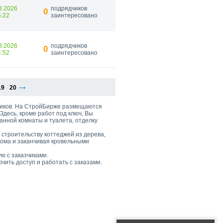
8.2026
подрядчиков
0
5:22
заинтересовано
8.2026
подрядчиков
0
4:52
заинтересовано
19
20
дников. На СтройБирже размещаются
Здесь, кроме работ под ключ, Вы
ванной комнаты и туалета, отделку
 строительству коттеджей из дерева,
дома и заканчивая кровельными
ю с заказчиками.
ючить доступ и работать с заказами.