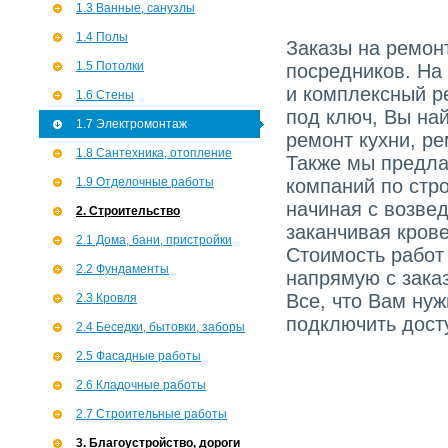
1.3 Ванные, санузлы
1.4 Полы
Заказы на ремонт
1.5 Потолки
посредников. На
и комплексный р
1.6 Стены
под ключ, Вы най
1.7 Э­лектромонтаж
ремонт кухни, ре
1.8 Сантехника, отопление
Также мы предла
1.9 Отделочные работы
компаний по стро
начиная с возве
2. Строительство
заканчивая кров
2.1 Дома, бани, пристройки
Стоимость работ
2.2 Фундаменты
напрямую с зака
Все, что Вам ну
2.3 Кровля
подключить досту
2.4 Беседки, бытовки, заборы
2.5 Фасадные работы
2.6 Кладочные работы
2.7 Строительные работы
3. Благоустройство, дороги