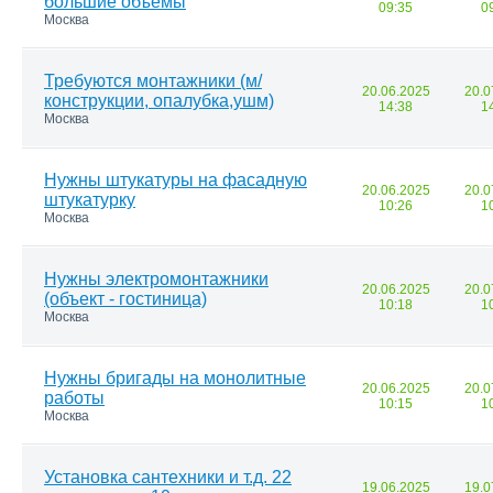
большие объемы
09:35
0
Москва
Требуются монтажники (м/
20.06.2025
20.0
конструкции, опалубка,ушм)
14:38
1
Москва
Нужны штукатуры на фасадную
20.06.2025
20.0
штукатурку
10:26
1
Москва
Нужны электромонтажники
20.06.2025
20.0
(объект - гостиница)
10:18
1
Москва
Нужны бригады на монолитные
20.06.2025
20.0
работы
10:15
1
Москва
Установка сантехники и т.д. 22
19.06.2025
19.0