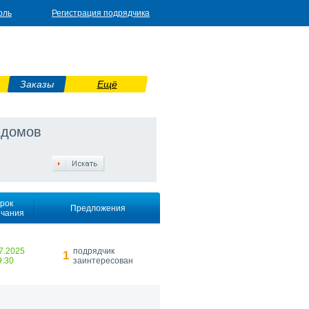
оль
Регистрация подрядчика
Заказы
Ещё
 домов
рок
Предложения
нчания
7.2025
подрядчик
1
9:30
заинтересован