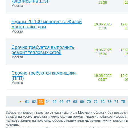
квартиры на 10эт
15:39
1
Москва
Нужны 20-100 монолит-в. Жилой
19.06.2025
19.0
многоэтажн.дом
15:36
1
Москва
Срочно требуется выполнить
19.06.2025
19.0
ремонт тепловых сетей
15:30
1
Москва
Срочно требуются каменщики
19.06.2025
19.0
(ПГП)
09:57
0
Москва
61
62
63
64
65
66
67
68
69
70
71
72
73
74
75
Заказы на ремонт квартир от частных лиц в Москве и области без посре
заказы на косметический и комплексный ремонт квартир, офисов и домов. 
найдете заявки на поклейку обоев, укладку плитки, ремонт кухни, ремонт 
лоджии.