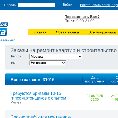
Пароль
Восстановить логин, пар
Перезвонить Вам?
Пн-пт: 9.00-21.00
Главная
Новая заявка
Все подрядчики
реальные!
Заказы на ремонт квартир и строительство
Регион:
Вы:
Дата
С
Всего заказов: 31016
поступления
око
Требуются бригады 10-15
24.06.2025
24.0
гипсокартонщиков с опытом
09:30
0
Москва
Срочно требуются монтажники