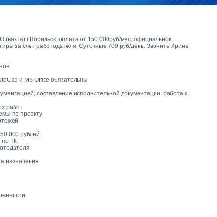
(вахта) г.Норильск. оплата от 150 000руб/мес, официальное
тиры за счет работодателя. Суточные 700 руб/день. Звонить Ирина
ное
utoCad и MS Office обязательны
окументацией, составление исполнительной документации, работа с
ых работ
емы по проекту
ертежей
150 000 рублей
 по ТК
ботодателя
та назначения
оренности