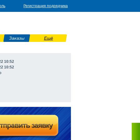
оль
Регистрация подрядчика
Заказы
Ещё
22 10:52
22 10:52
о