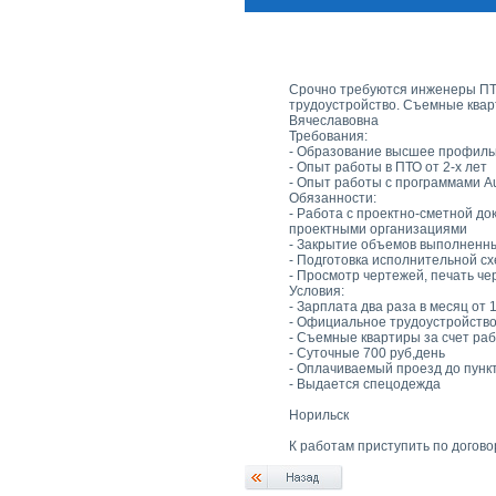
Срочно требуются инженеры ПТО 
трудоустройство. Съемные квар
Вячеславовна
Требования:
- Образование высшее профиль
- Опыт работы в ПТО от 2-х лет
- Опыт работы с программами A
Обязанности:
- Работа с проектно-сметной д
проектными организациями
- Закрытие объемов выполненн
- Подготовка исполнительной сх
- Просмотр чертежей, печать ч
Условия:
- Зарплата два раза в месяц от 
- Официальное трудоустройство
- Съемные квартиры за счет ра
- Суточные 700 руб,день
- Оплачиваемый проезд до пунк
- Выдается спецодежда
Норильск
К работам приступить по догов