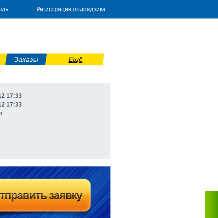
оль
Регистрация подрядчика
Заказы
Ещё
12 17:33
12 17:33
о