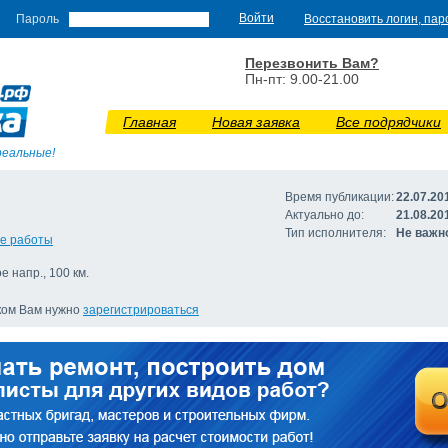
Пароль
Восстановить логин, пар
Перезвонить Вам?
Пн-пт: 9.00-21.00
Главная
Новая заявка
Все подрядчики
реальные!
Время публикации:
22.07.20
Актуально до:
21.08.20
Тип исполнителя:
Не важн
ые работы
е напр., 100 км.
иком Вам нужно
зарегистрироваться