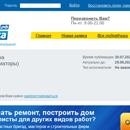
Пароль
Восстановить логин, пар
Перезвонить Вам?
Пн-пт: 9.00-21.00
Главная
Новая заявка
Все подрядчики
реальные!
на
Время публикации:
30.07.20
Актуально до:
29.08.20
иаторы)
Тип исполнителя:
Не важн
иком Вам нужно
зарегистрироваться