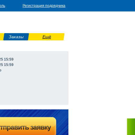
оль
Регистрация подрядчика
Заказы
Ещё
25 15:59
25 15:59
о