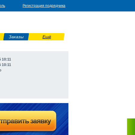
оль
Регистрация подрядчика
Заказы
Ещё
5 10:11
5 10:11
о