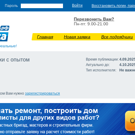
Пароль
Восстановить логин, пар
Перезвонить Вам?
Пн-пт: 9.00-21.00
Главная
Новая заявка
Все подрядчики
реальные!
ки с опытом
Время публикации:
4.09.202
Актуально до:
4.10.202
Тип исполнителя:
Не важн
иком Вам нужно
зарегистрироваться