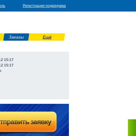
оль
Регистрация подрядчика
Заказы
Ещё
12 15:17
12 15:17
о