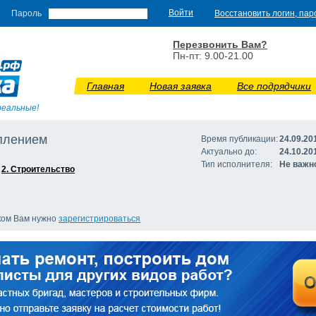
Пароль
Восстановить логин, пар
Перезвонить Вам?
Пн-пт: 9.00-21.00
Главная
Новая заявка
Все подрядчики
реальные!
еплением
Время публикации:
24.09.20
Актуально до:
24.10.20
Тип исполнителя:
Не важн
,
2. Строительство
иком Вам нужно
зарегистрироваться