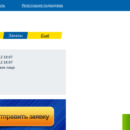
оль
Регистрация подрядчика
Заказы
Ещё
12 18:07
12 18:07
кое лицо