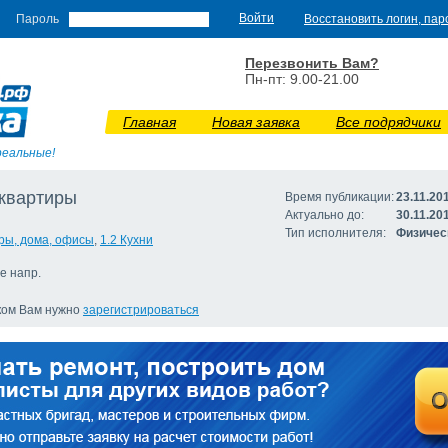
Пароль
Восстановить логин, пар
Перезвонить Вам?
Пн-пт: 9.00-21.00
Главная
Новая заявка
Все подрядчики
реальные!
квартиры
Время публикации:
23.11.20
Актуально до:
30.11.20
Тип исполнителя:
Физичес
иры, дома, офисы
,
1.2 Кухни
е напр.
иком Вам нужно
зарегистрироваться