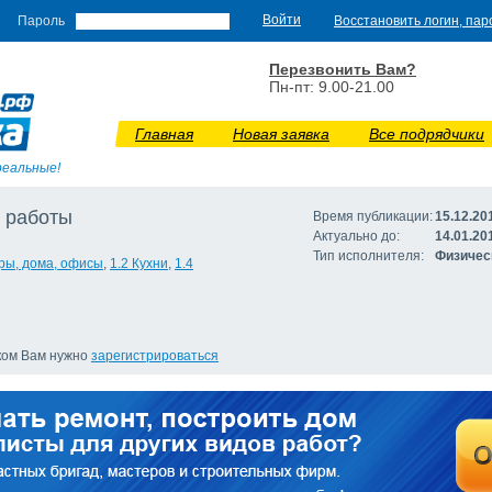
Пароль
Восстановить логин, пар
Перезвонить Вам?
Пн-пт: 9.00-21.00
Главная
Новая заявка
Все подрядчики
реальные!
 работы
Время публикации:
15.12.20
Актуально до:
14.01.20
Тип исполнителя:
Физичес
иры, дома, офисы
,
1.2 Кухни
,
1.4
иком Вам нужно
зарегистрироваться