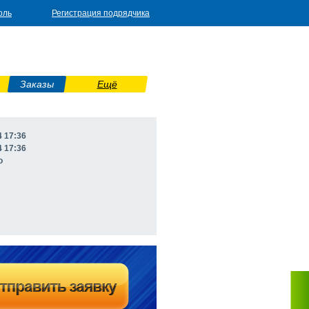
оль
Регистрация подрядчика
Заказы
Ещё
4 17:36
4 17:36
о