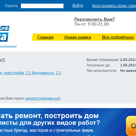
Пароль
Восстановить логин, пар
Перезвонить Вам?
Пн-пт: 9.00-21.00
Главная
Новая заявка
Все подрядчики
реальные!
х5
Время публикации:
2.05.201
Актуально до:
1.06.201
Тип исполнителя:
Не важн
ни, пристройки
,
2.2 Фундаменты
,
2.3
иком Вам нужно
зарегистрироваться