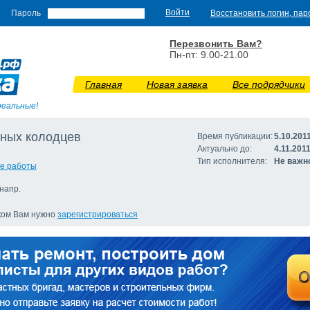
Пароль
Восстановить логин, пар
Перезвонить Вам?
Пн-пт: 9.00-21.00
Главная
Новая заявка
Все подрядчики
реальные!
ных колодцев
Время публикации:
5.10.201
Актуально до:
4.11.201
Тип исполнителя:
Не важн
ые работы
напр.
иком Вам нужно
зарегистрироваться