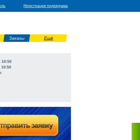
оль
Регистрация подрядчика
Заказы
Ещё
1 10:50
1 10:50
о