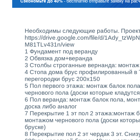
Необходимы следующие работы. Проект
https://drive.google.com/file/d/1Ady_tzW
M81TLv431n/view
1 Фундамент под веранду
2 Обвязка дом+веранда
3 Столбы строганные вернанда: монтаж
4 Стопа дома брус профилированный в 
перегородки брус 200х150
5 Пол первого этажа: монтаж балок пол
чернового пола (доски которые кладутся
6 Пол веранда: монтаж балок пола, мон
доска либо аналог
7 Перекрытие 1 эт пол 2 этажа:монтаж б
монтажом чернового пола (доски которы
бруске)
8 Перекрытие пол 2 эт чердак 3 эт. Сниз