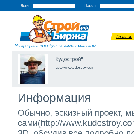
Логин
Пароль
Главная
Мы превращаем воздушные замки в реальные!
"Кудострой"
http://www.kudostroy.com
Информация
Обычно, эскизный проект, 
сами(http://www.kudostroy.co
3D, обсудив все подробно д