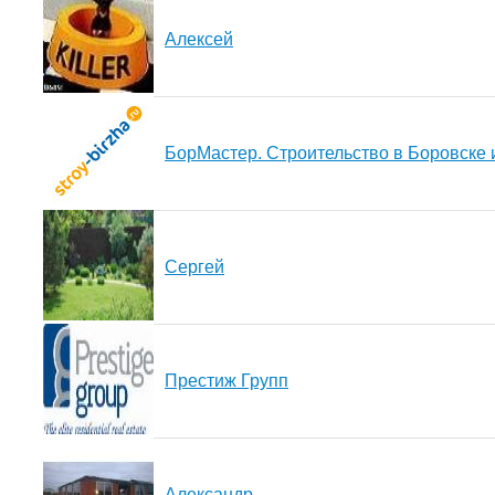
Алексей
БорМастер. Строительство в Боровске 
Сергей
Престиж Групп
Александр