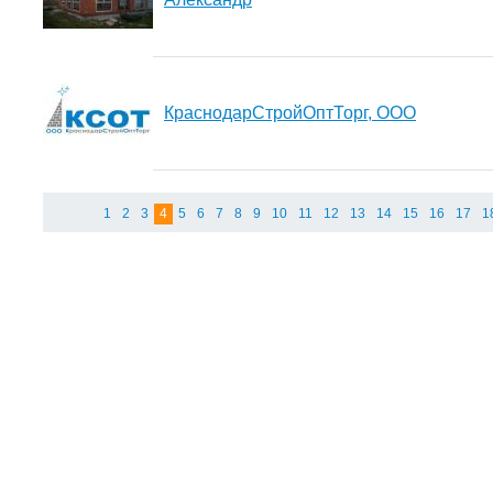
КраснодарСтройОптТорг, ООО
1
2
3
4
5
6
7
8
9
10
11
12
13
14
15
16
17
1