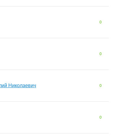
0
0
лий Николаевич
0
0