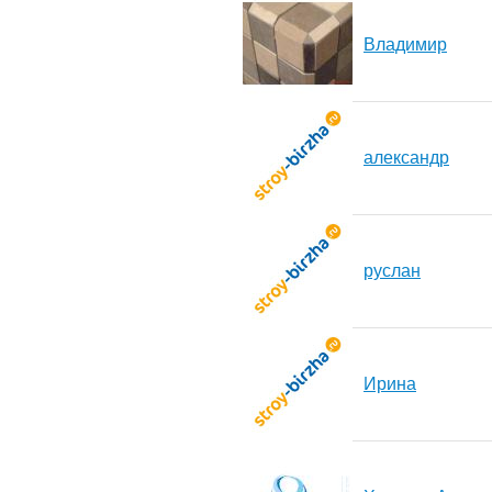
Владимир
александр
руслан
Ирина