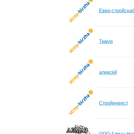
Евро-стройсна
Тимур
алексей
Стройинвест
ООО Алмаз-Не