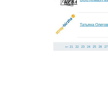
Татьяна Олего
21
22
23
24
25
26
27
© 2008-2026 "СтройБиржа.рф"