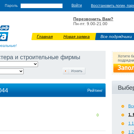
Пароль
Восстановить логин, пар
Перезвонить Вам?
Пн-пт: 9.00-21.00
Главная
Новая заявка
Все подрядчики
реальные!
стера и строительные фирмы
Хотите б
подрядчи
Выбер
044
Рейтинг
Вс
1.
0
1.
1.