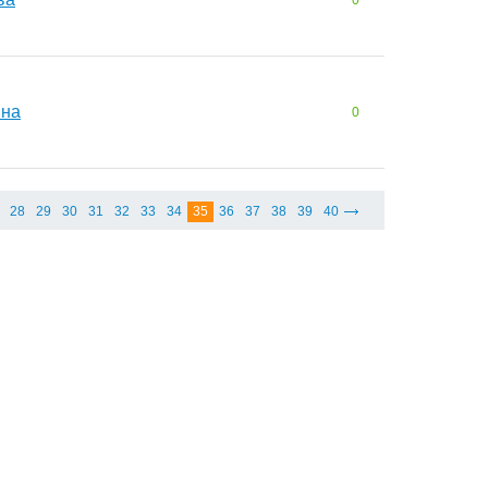
0
вна
0
28
29
30
31
32
33
34
35
36
37
38
39
40
Соглашение
Наши