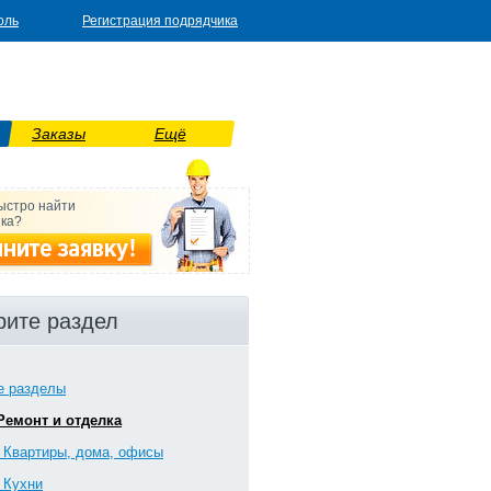
оль
Регистрация подрядчика
Заказы
Ещё
ыстро найти
ка?
ите раздел
е разделы
 Ремонт и отделка
1 Квартиры, дома, офисы
2 Кухни