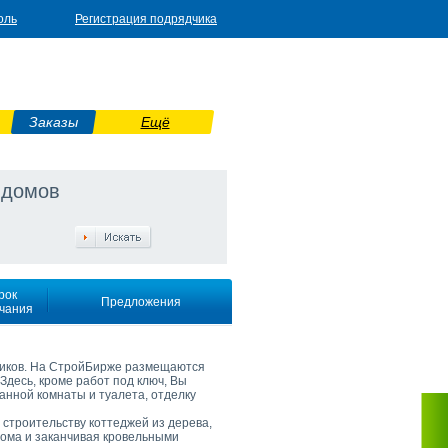
оль
Регистрация подрядчика
Заказы
Ещё
 домов
рок
Предложения
чания
дников. На СтройБирже размещаются
Здесь, кроме работ под ключ, Вы
ванной комнаты и туалета, отделку
 строительству коттеджей из дерева,
дома и заканчивая кровельными