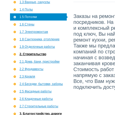
1.3 Ванные, санузлы
1.4 Полы
Заказы на ремонт
1.5 Потолки
посредников. На
1.6 Стены
и комплексный р
1.7 Э­лектромонтаж
под ключ, Вы най
ремонт кухни, ре
1.8 Сантехника, отопление
Также мы предла
1.9 Отделочные работы
компаний по стро
2. Строительство
начиная с возве
2.1 Дома, бани, пристройки
заканчивая кров
Стоимость работ
2.2 Фундаменты
напрямую с зака
2.3 Кровля
Все, что Вам ну
2.4 Беседки, бытовки, заборы
подключить досту
2.5 Фасадные работы
2.6 Кладочные работы
2.7 Строительные работы
3. Благоустройство, дороги