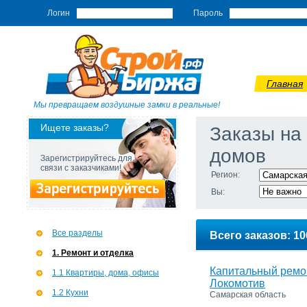
Логин
Пароль
Главная
Мы превращаем воздушные замки в реальные!
Ищете заказы?
Заказы на
домов
Зарегистрируйтесь для
связи с заказчиками!
Регион:
Вы:
Все разделы
Всего заказов: 10
1. Ремонт и отделка
Капитальный ремо
1.1 Квартиры, дома, офисы
Локомотив
1.2 Кухни
Самарская область