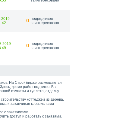
5:53
заинтересовано
8.2019
подрядчиков
0
1:42
заинтересовано
8.2019
подрядчиков
0
8:49
заинтересовано
дников. На СтройБирже размещаются
Здесь, кроме работ под ключ, Вы
ванной комнаты и туалета, отделку
 строительству коттеджей из дерева,
дома и заканчивая кровельными
ю с заказчиками.
ючить доступ и работать с заказами.