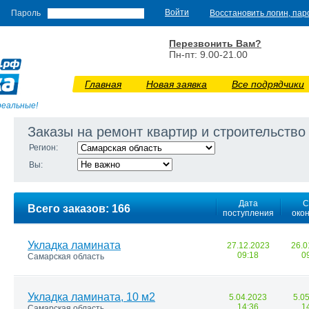
Пароль
Восстановить логин, пар
Перезвонить Вам?
Пн-пт: 9.00-21.00
Главная
Новая заявка
Все подрядчики
реальные!
Заказы на ремонт квартир и строительство
Регион:
Вы:
Дата
С
Всего заказов: 166
поступления
око
Укладка ламината
27.12.2023
26.0
09:18
0
Самарская область
Укладка ламината, 10 м2
5.04.2023
5.0
14:36
1
Самарская область