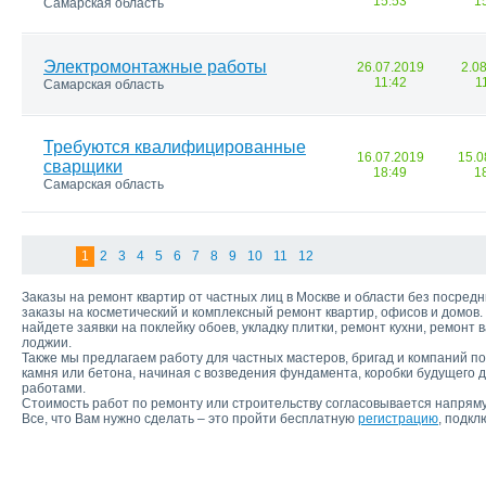
15:53
1
Самарская область
Электромонтажные работы
26.07.2019
2.0
11:42
1
Самарская область
Требуются квалифицированные
16.07.2019
15.0
сварщики
18:49
1
Самарская область
1
2
3
4
5
6
7
8
9
10
11
12
Заказы на ремонт квартир от частных лиц в Москве и области без посре
заказы на косметический и комплексный ремонт квартир, офисов и домов. 
найдете заявки на поклейку обоев, укладку плитки, ремонт кухни, ремонт 
лоджии.
Также мы предлагаем работу для частных мастеров, бригад и компаний по
камня или бетона, начиная с возведения фундамента, коробки будущего 
работами.
Стоимость работ по ремонту или строительству согласовывается напряму
Все, что Вам нужно сделать – это пройти бесплатную
регистрацию
, подкл