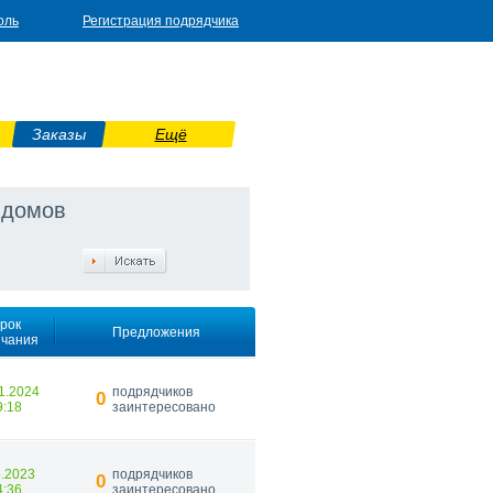
оль
Регистрация подрядчика
Заказы
Ещё
 домов
рок
Предложения
нчания
1.2024
подрядчиков
0
9:18
заинтересовано
5.2023
подрядчиков
0
4:36
заинтересовано